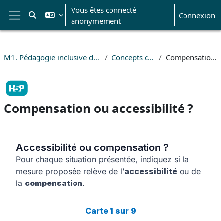
Passer au contenu principal
Vous êtes connecté
Connexion
Activer/désactiver la saisie de recherche
anonymement
Panneau latéral
M1. Pédagogie inclusive dans l'enseignement supérieur.
Concepts clés de l'inclusion
Compensation ou accessibilité ?
Compensation ou accessibilité ?
Conditions d’achèvement