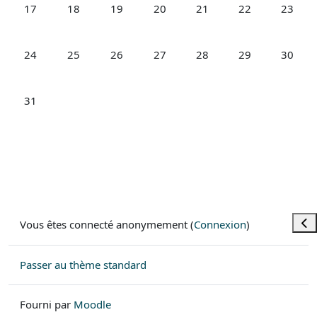
Aucun événement, lundi 17 août
Aucun événement, mardi 18 août
Aucun événement, mercredi 19 août
Aucun événement, jeudi 20 août
Aucun événement, vendre
Aucun événement
Aucun é
17
18
19
20
21
22
23
Aucun événement, lundi 24 août
Aucun événement, mardi 25 août
Aucun événement, mercredi 26 août
Aucun événement, jeudi 27 août
Aucun événement, vendre
Aucun événement
Aucun é
24
25
26
27
28
29
30
Aucun événement, lundi 31 août
31
Ouvr
Vous êtes connecté anonymement (
Connexion
)
Passer au thème standard
Fourni par
Moodle