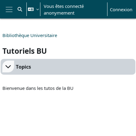
Passer au contenu principal
Vous êtes connecté
Connexion
Activer/désactiver la saisie de recherche
anonymement
Panneau latéral
Bibliothèque Universitaire
Tutoriels BU
Résumé de section
Topics
Bienvenue dans les tutos de la BU