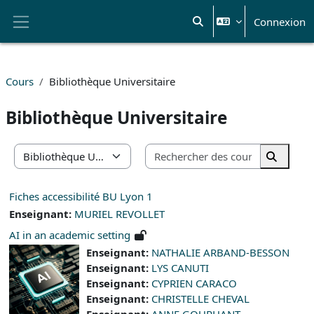
Passer au contenu principal
Connexion
Activer/désactiver la sais
Panneau latéral
Cours
Bibliothèque Universitaire
Bibliothèque Universitaire
Rechercher
Catégories de cours
Recherc
Fiches accessibilité BU Lyon 1
Enseignant:
MURIEL REVOLLET
AI in an academic setting
Enseignant:
NATHALIE ARBAND-BESSON
Enseignant:
LYS CANUTI
Enseignant:
CYPRIEN CARACO
Enseignant:
CHRISTELLE CHEVAL
Enseignant:
ANNE GOURHANT