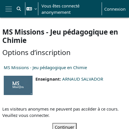
Passer au contenu principal
Vous êtes connecté
Connexion
Activer/désactiver la saisie de recherche
anonymement
Panneau latéral
MS Missions - Jeu pédagogique en
Chimie
Options d’inscription
MS Missions - Jeu pédagogique en Chimie
Enseignant:
ARNAUD SALVADOR
Les visiteurs anonymes ne peuvent pas accéder à ce cours.
Veuillez vous connecter.
Continuer