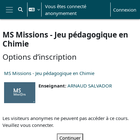
Passer au contenu principal
Vous êtes connecté
Connexion
Activer/désactiver la saisie de recherche
anonymement
Panneau latéral
MS Missions - Jeu pédagogique en
Chimie
Options d’inscription
MS Missions - Jeu pédagogique en Chimie
Enseignant:
ARNAUD SALVADOR
Les visiteurs anonymes ne peuvent pas accéder à ce cours.
Veuillez vous connecter.
Continuer