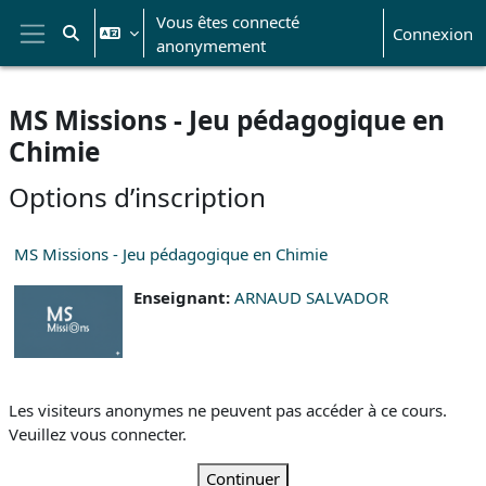
Passer au contenu principal
Vous êtes connecté
Connexion
Activer/désactiver la saisie de recherche
anonymement
Panneau latéral
MS Missions - Jeu pédagogique en
Chimie
Options d’inscription
MS Missions - Jeu pédagogique en Chimie
Enseignant:
ARNAUD SALVADOR
Les visiteurs anonymes ne peuvent pas accéder à ce cours.
Veuillez vous connecter.
Continuer