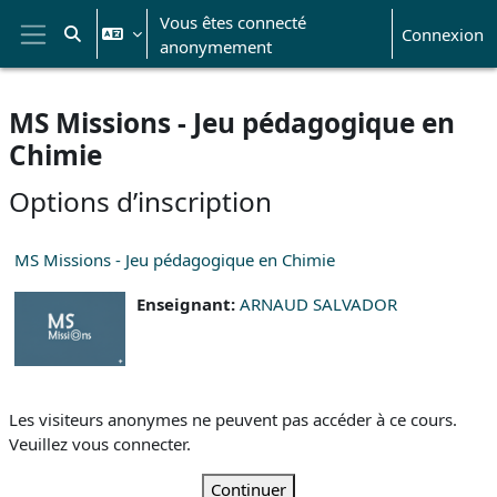
Passer au contenu principal
Vous êtes connecté
Connexion
Activer/désactiver la saisie de recherche
anonymement
Panneau latéral
MS Missions - Jeu pédagogique en
Chimie
Options d’inscription
MS Missions - Jeu pédagogique en Chimie
Enseignant:
ARNAUD SALVADOR
Les visiteurs anonymes ne peuvent pas accéder à ce cours.
Veuillez vous connecter.
Continuer