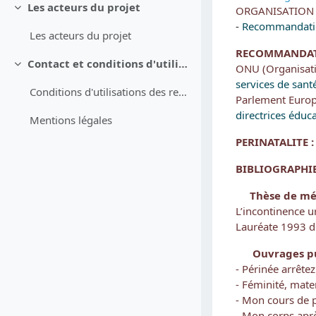
Les acteurs du projet
ORGANISATION 
Replier
-
Recommandati
Les acteurs du projet
RECOMMANDATI
Contact et conditions d'utilisation
ONU (Organisati
Replier
services de sant
Conditions d'utilisations des ressources
Parlement Euro
directrices éduc
Mentions légales
PERINATALITE 
BIBLIOGRAPHIE 
Thèse de mé
L’incontinence u
Lauréate 1993 de
Ouvrages pu
- Périnée arrête
- Féminité, mat
- Mon cours de 
- Mon corps aprè