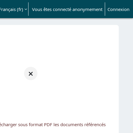
Français ‎(fr)‎
Vous êtes connecté anonymement
Connexion
ésactiver la saisie de recherche
télécharger sous format PDF les documents référencés