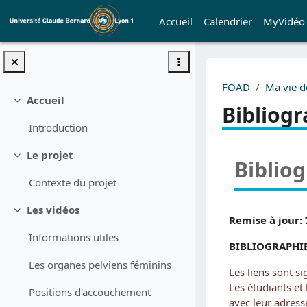
Passer au contenu principal
Accueil
Calendrier
MyVidéo
FOAD
Ma vie 
Accueil
Replier
Bibliogr
Introduction
Le projet
Replier
Biblio
Contexte du projet
Les vidéos
Replier
Remise à jour:
Informations utiles
BIBLIOGRAPHI
Les organes pelviens féminins
Les liens sont s
Les étudiants et
Positions d'accouchement
avec leur adres