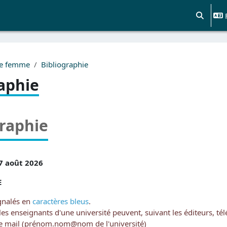
Activer/d
de femme
Bibliographie
aphie
graphie
 7 août 2026
E
ignalés en
caractères bleus
.
 les enseignants d'une université peuvent, suivant les éditeurs, 
se mail (prénom.nom@nom de l'université)