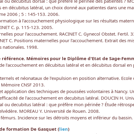
ral ou décubitus dorsal : que préfère le périnée des patientes 
en décubitus latéral, un choix donné aux patientes dans une mat
e 2006 ; 5 : 145-153. 2006.
formation à l’accouchement physiologique sur les résultats mate
INET C. p. 115-123. 2005.
rnelles pour l’accouchement. RACINET C. Gynecol Obstet. Fertil. 
NET C. Positions maternelles pour l’accouchement. Extrait des mi
 nationales. 1998.
éférence. Mémoires pour le Diplôme d'Etat de Sage-Femme
de l’accouchement en décubitus latéral et en décubitus dorsal e
aternels et néonataux de l’expulsion en position alternative. Eco
x Mémoire CNSF 2013.
et application des techniques de poussées volontaires à Nancy. 
l’efficacité de l’accouchement en decubitus latéral. DOUCIN H. Uni
al ou decubitus latéral : que préfère mon périnée ? Étude rétrosp
Belvédère. MOREAU Y. Université de Rouen. 2008.
s fémurs. Incidence sur les détroits moyens et inférieur du bassi
de formation De Gasquet
(
lien
)