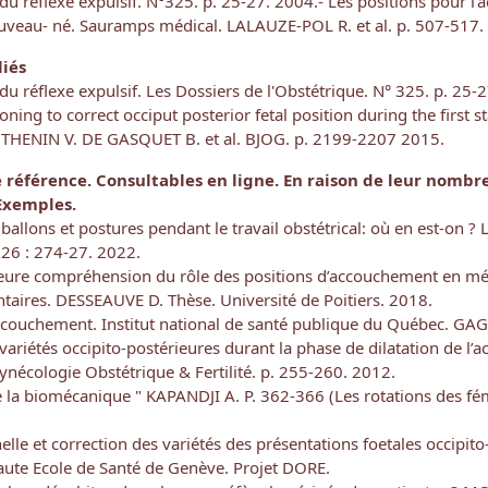
 du réflexe expulsif. N°325. p. 25-27. 2004.
- Les positions pour l
ouveau- né. Sauramps médical. LALAUZE-POL R. et al. p. 507-517.
iés
 du réflexe expulsif. Les Dossiers de l'Obstétrique. N° 325. p. 25-
oning to correct occiput posterior fetal position during the first s
OTHENIN V. DE GASQUET B. et al. BJOG. p. 2199-2207 2015.
éférence. Consultables en ligne. En raison de leur nombre,
Exemples.
ballons et postures pendant le travail obstétrical: où en est-on 
6 : 274-27. 2022.
leure compréhension du rôle des positions d’accouchement en mé
aires. DESSEAUVE D. Thèse. Université de Poitiers. 2018.
 l’accouchement. Institut national de santé publique du Québec.
 variétés occipito-postérieures durant la phase de dilatation de l’
ynécologie Obstétrique & Fertilité. p. 255-260. 2012.
ue la biomécanique " KAPANDJI A. P. 362-366 (Les rotations des 
elle et correction des variétés des présentations foetales occipit
aute Ecole de Santé de Genève. Projet DORE.