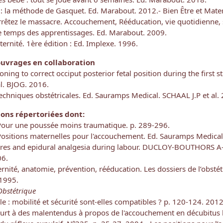
: la méthode de Gasquet. Ed. Marabout. 2012.
- Bien Être et Mate
rêtez le massacre. Accouchement, Rééducation, vie quotidienne,
le temps des apprentissages. Ed. Marabout. 2009.
ternité. 1ère édition : Ed. Implexe. 1996.
uvrages en collaboration
oning to correct occiput posterior fetal position during the first s
al. BJOG. 2016.
echniques obstétricales. Ed. Sauramps Medical. SCHAAL J.P et al.
ns répertoriées dont:
our une poussée moins traumatique. p. 289-296.
ositions maternelles pour l'accouchement. Ed. Sauramps Medical
ures and epidural analgesia during labour. DUCLOY-BOUTHORS A
06.
ernité, anatomie, prévention, rééducation. Les dossiers de l’obsté
 1995.
’Obstétrique
le : mobilité et sécurité sont-elles compatibles ? p. 120-124. 201
urt à des malentendus à propos de l'accouchement en décubitus l