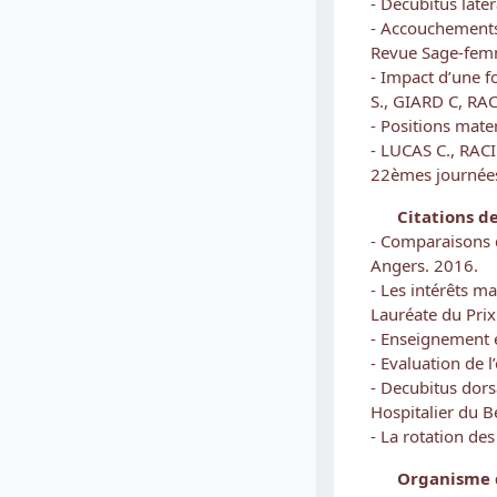
- Décubitus laté
- Accouchements 
Revue Sage-femm
- Impact d’une 
S., GIARD C, RAC
- Positions mate
- LUCAS C., RACI
22èmes journées
Citations de r
- Comparaisons 
Angers. 2016.
- Les intérêts m
Lauréate du Pri
- Enseignement 
- Evaluation de 
- Decubitus dors
Hospitalier du 
- La rotation de
Organisme 