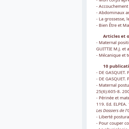
- Accouchement 
- Abdominaux ar
- La grossesse, 
- Bien Être et Ma
Articles et o
- Maternal positi
GUITTIE M.J. et 
- Mécanique et t
10 publicatio
- DE GASQUET. P
- DE GASQUET. P
- Maternal post
25(6):605-8. 20
- Périnée et mat
119. Ed. ELPEA.
Les Dossiers de l
- Liberté postura
- Pour couper co