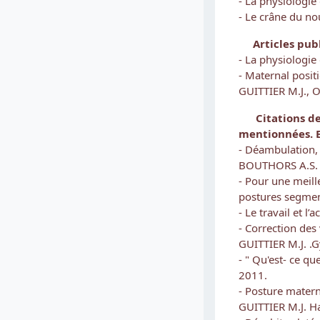
- La physiologie
- Le crâne du n
Articles publ
- La physiologie
- Maternal positi
GUITTIER M.J., 
Citations de r
mentionnées.
- Déambulation, 
BOUTHORS A.S. 2
- Pour une meil
postures segment
- Le travail et
- Correction des
GUITTIER M.J. .G
- " Qu'est- ce q
2011.
- Posture matern
GUITTIER M.J. H