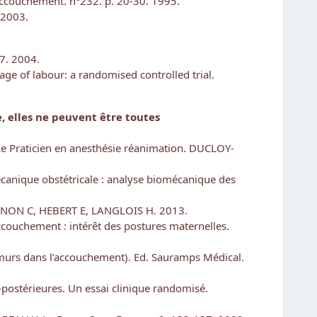
’accouchement. n°232. p. 20-30. 1995.
 2003.
27. 2004.
tage of labour: a randomised controlled trial.
 elles ne peuvent être toutes
? Le Praticien en anesthésie réanimation. DUCLOY-
canique obstétricale : analyse biomécanique des
 GAGNON C, HEBERT E, LANGLOIS H. 2013.
accouchement : intérêt des postures maternelles.
fémurs dans l’accouchement). Ed. Sauramps Médical.
o-postérieures. Un essai clinique randomisé.