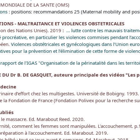
MONDIALE DE LA SANTE (OMS)
ons
: positions: recommandations 25 (Maternal mobility and positi
ONS - MALTRAITANCE ET VIOLENCES OBSTETRICALES
on des Nations Unies). 2019
:
... lutte contre les mauvais traite
é procréative, en particulier les violences commises pendant l’acc
péen.
Violences obstétricales et gynécologiques dans l’Union euro
atives pour la prévention et l’élimination de cette forme de violen
:
rapport de l'IGAS "Organisation de la périnatalité dans les territo
DU Dr B. DE GASQUET, auteure principale des vidéos "Les p
decine
rinaire d’effort chez les multigestes. Université de Bobigny. 1993.
 la Fondation de France (Fondation Polivex pour la recherche sur
bliés
z le massacre. Ed. Marabout Reed. 2020.
ernité, comment les femmes sont manipulées. L’accouchement. p.1
préparation à l'accouchement. Ed. Marabout. 2019.
s bébé : tout se joue avant 6 semaines. Ed. Marabout. 2018.