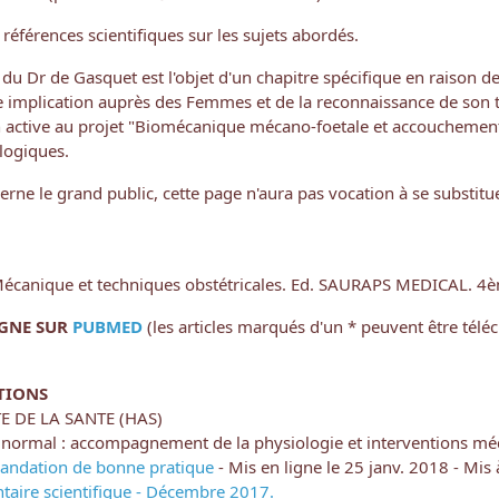
 références scientifiques sur les sujets abordés.
 du Dr de Gasquet est l'objet d'un chapitre spécifique en raison de
 implication auprès des Femmes et de la reconnaissance de son tr
on active au projet "Biomécanique mécano-foetale et accouchement" e
logiques.
erne le grand public, cette page n'aura pas vocation à se substi
 Mécanique et techniques obstétricales. Ed. SAURAPS MEDICAL. 4è
IGNE SUR
PUBMED
(les articles marqués d'un * peuvent être télé
TIONS
 DE LA SANTE (HAS)
normal : accompagnement de la physiologie et interventions mé
ndation de bonne pratique
- Mis en ligne le 25 janv. 2018 - Mis 
aire scientifique - Décembre 2017.