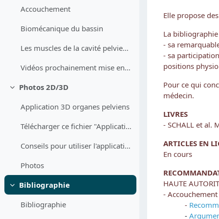
Accouchement
Elle propose des
Biomécanique du bassin
La bibliographie
- sa remarquable
Les muscles de la cavité pelvienne
- sa participati
positions physio
Vidéos prochainement mise en ligne
Pour ce qui conc
Photos 2D/3D
Replier
médecin.
Application 3D organes pelviens
LIVRES
- SCHALL et al.
Télécharger ce fichier "Application 3D Organes pelviens visibles "dans les 3 directions de l'espace et possibilité d'enlever et ajouter les organes
ARTICLES EN L
Conseils pour utiliser l'application 3D
En cours
Photos
RECOMMANDA
HAUTE AUTORITE
Bibliographie
Replier
- Accouchement 
Bibliographie
-
Recomma
-
Argument