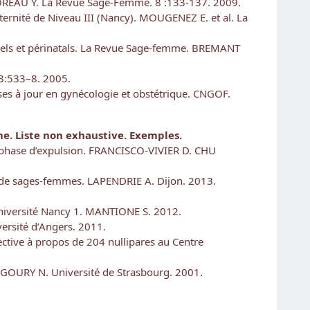
? MOREAU Y. La Revue Sage-Femme. 8 :133-137. 2009.
ernité de Niveau III (Nancy). MOUGENEZ E. et al. La
rnels et périnatals. La Revue Sage-femme. BREMANT
33:533–8. 2005.
ses à jour en gynécologie et obstétrique. CNGOF.
. Liste non exhaustive.
Exemples.
n phase d’expulsion. FRANCISCO-VIVIER D. CHU
le de sages-femmes. LAPENDRIE A. Dijon. 2013.
Université Nancy 1. MANTIONE S. 2012.
versité d’Angers. 2011.
ective à propos de 204 nullipares au Centre
n. GOURY N. Université de Strasbourg. 2001.