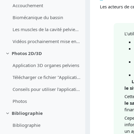
Accouchement
Les acteurs de c
Biomécanique du bassin
Les muscles de la cavité pelvienne
L’ut
Vidéos prochainement mise en ligne
Photos 2D/3D
Replier
Application 3D organes pelviens
Télécharger ce fichier "Application 3D Organes pelviens visibles "dans les 3 directions de l'espace et possibilité d'enlever et ajouter les organes
L'
le s
Conseils pour utiliser l'application 3D
Cett
Photos
le s
fina
Bibliographie
Replier
Cep
info
Bibliographie
un a