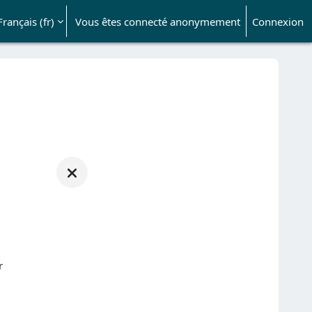
Français ‎(fr)‎
Vous êtes connecté anonymement
Connexion
ésactiver la saisie de recherche
r