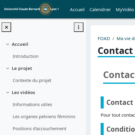
Passer au contenu principal
Accueil
Calendrier
MyVidéo
FOAD
Ma vie 
Accueil
Replier
Contact 
Introduction
Le projet
Replier
Contact
Contexte du projet
Les vidéos
Replier
Contact
Informations utiles
Pour tout contac
Les organes pelviens féminins
Conditio
Positions d'accouchement