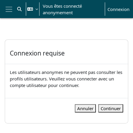
Passer au contenu principal
Vous êtes connecté
Connexion
Activer/désactiver la saisie de recherche
anonymement
Panneau latéral
Connexion requise
Les utilisateurs anonymes ne peuvent pas consulter les
profils utilisateurs. Veuillez vous connecter avec un
compte utilisateur pour continuer.
Annuler
Continuer