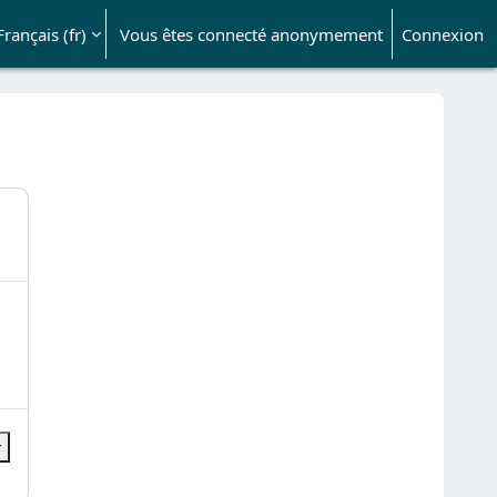
Français ‎(fr)‎
Vous êtes connecté anonymement
Connexion
ésactiver la saisie de recherche
r