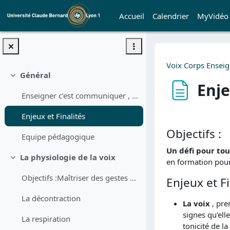
Passer au contenu principal
Accueil
Calendrier
MyVidéo
Voix Corps Ensei
Général
Replier
Enje
Enseigner c’est communiquer , d...
Conditions d’a
Enjeux et Finalités
Objectifs :
Equipe pédagogique
Un défi pour to
La physiologie de la voix
en formation pour 
Replier
Objectifs :Maîtriser des gestes techniques de la v...
Enjeux et Fi
La décontraction
La voix
, pre
signes qu'ell
La respiration
tonicité de l