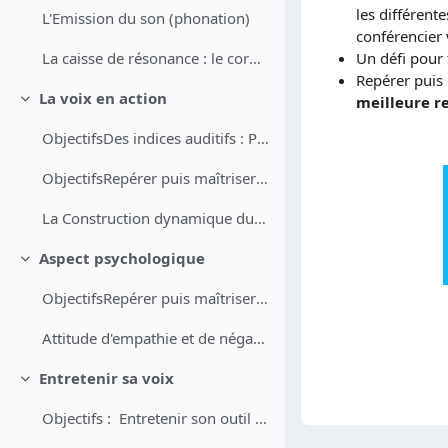
les différent
L'Emission du son (phonation)
conférencier v
Un défi pour 
La caisse de résonance : le corps et ses résonateurs
Repérer puis 
La voix en action
meilleure re
Replier
ObjectifsDes indices auditifs : Proposer des piste...
ObjectifsRepérer puis maîtriser les paramètres de ...
La Construction dynamique du discours
Aspect psychologique
Replier
ObjectifsRepérer puis maîtriser des comportements....
Attitude d'empathie et de négatricité
Entretenir sa voix
Replier
Objectifs : Entretenir son outil de travail...