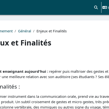
Activer/d
gnement
Général
Enjeux et Finalités
ux et Finalités
chèvement
ut enseignant aujourd'hui :
repérer puis maîtriser des gestes et
une meilleure relation avec son auditoire (ses étudiants ? Ses él
nalités :
mier instrument dans la communication orale, prend vie au traver
e produit. Un subtil croisement de gestes et micro gestes, très pré
a colonne vertébrale, des mimiques ou autres signe du visage, témo