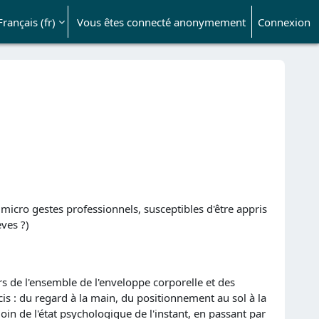
Français ‎(fr)‎
Vous êtes connecté anonymement
Connexion
ésactiver la saisie de recherche
 micro gestes professionnels, susceptibles d'être appris
èves ?)
s de l'ensemble de l'enveloppe corporelle et des
cis : du regard à la main, du positionnement au sol à la
in de l'état psychologique de l'instant, en passant par