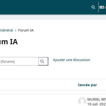
Activer/d
Général
Forum IA
um IA
chèvement
Recherche (forums)
Ajouter une discussion
Recherche (forums)
lancée par
ons. Affichage de 2 sur 2 discussions
16 juil. 20