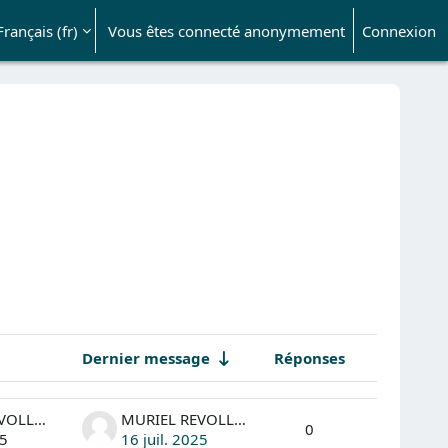
Français ‎(fr)‎
Vous êtes connecté anonymement
Connexion
ésactiver la saisie de recherche
Dernier message
Réponses
Actions
MURIEL REVOLLET
MURIEL REVOLLET
0
25
16 juil. 2025