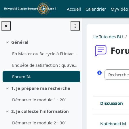
Passer au contenu principal
Accueil
Calendrier
MyVidéo
Le Tuto des BU
Général
Replier
For
En Master ou 3e cycle à l'Université de Lyon 1 ?Ce...
Conditions d’a
Enquête de satisfaction : qu'avez-vous pensé du cours ? (Inscrivez-vous au cours pour répondre)
Forum IA
1. Je prépare ma recherche
Replier
Démarrer le module 1 : 20'
Discussion
Statut
2. Je collecte l'information
Liste des discussi
Replier
Démarrer le module 2 : 30'
NotebookLM