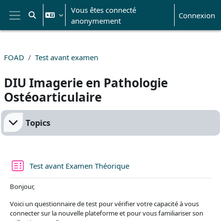
Passer au contenu principal
Vous êtes connecté
Connexion
Activer/désactiver la saisie de recherche
anonymement
Panneau latéral
FOAD
Test avant examen
DIU Imagerie en Pathologie
Ostéoarticulaire
Résumé de section
Topics
Test avant Examen Théorique
Bonjour,
Voici un questionnaire de test pour vérifier votre capacité à vous
connecter sur la nouvelle plateforme et pour vous familiariser son