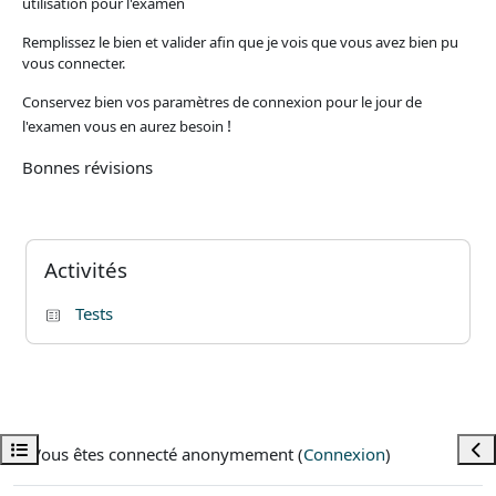
utilisation pour l'examen
Remplissez le bien et valider afin que je vois que vous avez bien pu
vous connecter.
Conservez bien vos paramètres de connexion pour le jour de
!
l'examen vous en aurez besoin
Bonnes révisions
Blocs
Passer Activités
Activités
Tests
Ouvrir l’index du cours
Ouvr
Vous êtes connecté anonymement (
Connexion
)