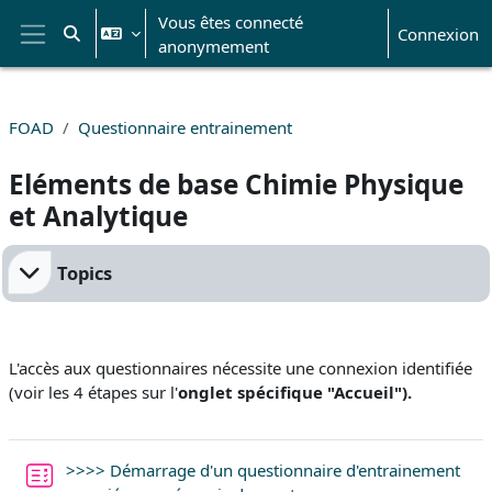
Passer au contenu principal
Vous êtes connecté
Connexion
Activer/désactiver la saisie de recherche
anonymement
Panneau latéral
FOAD
Questionnaire entrainement
Eléments de base Chimie Physique
et Analytique
Résumé de section
Topics
L'accès aux questionnaires nécessite une connexion identifiée
(voir les 4 étapes sur l'
onglet spécifique "Accueil").
>>>> Démarrage d'un questionnaire d'entrainement