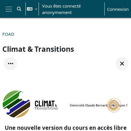
Passer au contenu principal
Vous êtes connecté
Connexion
Activer/désactiver la saisie de recherche
anonymement
Panneau latéral
FOAD
Climat & Transitions
Une nouvelle version du cours en accès libre